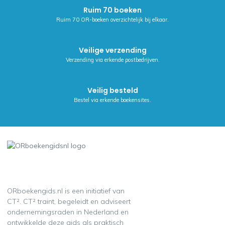
van hun
Ruim 70 boeken
Ruim 70 OR-boeken overzichtelijk bij elkaar.
Veilige verzending
Verzending via erkende postbedrijven.
Veilig besteld
Bestel via erkende boekensites.
ORboekengids.nl is een initiatief van
CT². CT² traint, begeleidt en adviseert
ondernemingsraden in Nederland en
ontwikkelde deze gids als praktisch