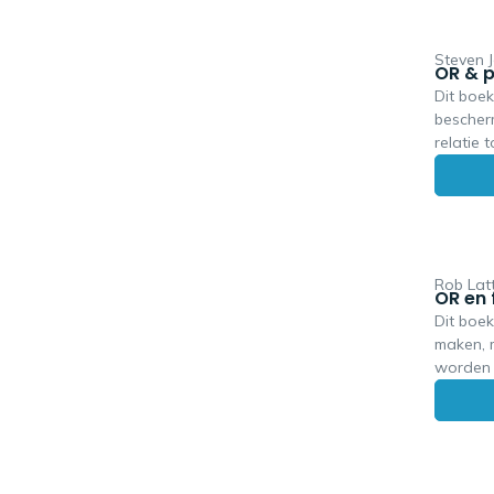
stappenp
Daarbij
achterba
Steven J
OR & p
van afspraken a
Dit boek
Dit boek
bescher
handvatt
relatie 
contact
OR. Eers
Bestuurd
aan bod,
van de 
en best p
relevant
omdat p
Rob Lat
OR en
werknem
Dit boek
medezeg
maken, 
worden 
nadruk l
organisa
volgen 
busines
basis om