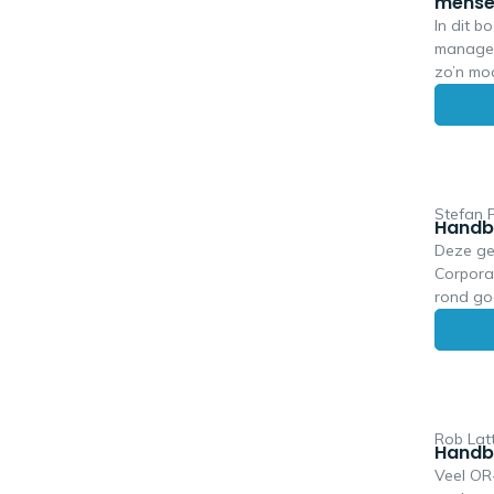
mensel
relevant
In dit b
concern
managem
onderne
zo’n mod
zowel ju
vakmense
hebben.
kerninzi
dienstba
hoe Rij
toegepast. Waarom relevant voor O
relevan
Stefan P
Handb
organis
Deze ge
verhoud
Corpora
rond go
coronacr
aandach
langete
geschik
invloed
complian
Rob Lat
Handbo
worden 
Veel OR
Waarom 