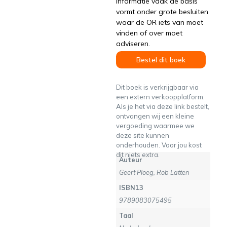
informatie vaak de basis
vormt onder grote besluiten
waar de OR iets van moet
vinden of over moet
adviseren.
Bestel dit boek
Dit boek is verkrijgbaar via
een extern verkoopplatform.
Als je het via deze link bestelt,
ontvangen wij een kleine
vergoeding waarmee we
deze site kunnen
onderhouden. Voor jou kost
dit niets extra.
Auteur
Geert Ploeg, Rob Latten
ISBN13
9789083075495
Taal