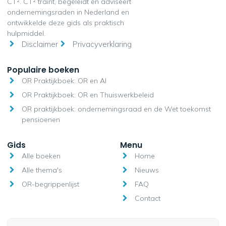
CT². CT² traint, begeleidt en adviseert
ondernemingsraden in Nederland en
ontwikkelde deze gids als praktisch
hulpmiddel.
Disclaimer
Privacyverklaring
Populaire boeken
OR Praktijkboek: OR en AI
OR Praktijkboek: OR en Thuiswerkbeleid
OR praktijkboek: ondernemingsraad en de Wet toekomst
pensioenen
Gids
Menu
Alle boeken
Home
Alle thema's
Nieuws
OR-begrippenlijst
FAQ
Contact