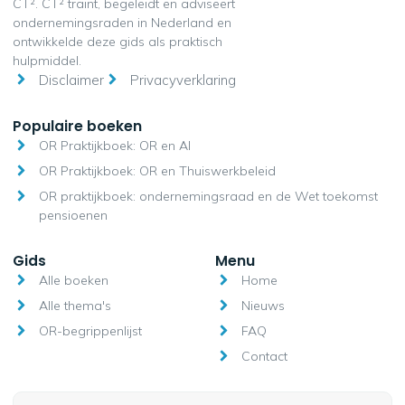
CT². CT² traint, begeleidt en adviseert
ondernemingsraden in Nederland en
ontwikkelde deze gids als praktisch
hulpmiddel.
Disclaimer
Privacyverklaring
Populaire boeken
OR Praktijkboek: OR en AI
OR Praktijkboek: OR en Thuiswerkbeleid
OR praktijkboek: ondernemingsraad en de Wet toekomst
pensioenen
Gids
Menu
Alle boeken
Home
Alle thema's
Nieuws
OR-begrippenlijst
FAQ
Contact