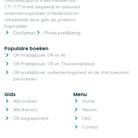
ORboekengids.nl is een initiatief van
CT². CT² traint, begeleidt en adviseert
ondernemingsraden in Nederland en
ontwikkelde deze gids als praktisch
hulpmiddel.
Disclaimer
Privacyverklaring
Populaire boeken
OR Praktijkboek: OR en AI
OR Praktijkboek: OR en Thuiswerkbeleid
OR praktijkboek: ondernemingsraad en de Wet toekomst
pensioenen
Gids
Menu
Alle boeken
Home
Alle thema's
Nieuws
OR-begrippenlijst
FAQ
Contact