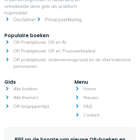
ontwikkelde deze gids als praktisch
hulpmiddel.
Disclaimer
Privacyverklaring
Populaire boeken
OR Praktijkboek: OR en AI
OR Praktijkboek: OR en Thuiswerkbeleid
OR praktijkboek: ondernemingsraad en de Wet toekomst
pensioenen
Gids
Menu
Alle boeken
Home
Alle thema's
Nieuws
OR-begrippenlijst
FAQ
Contact
Blijf op de hoogte van nieuwe OR-boeken en