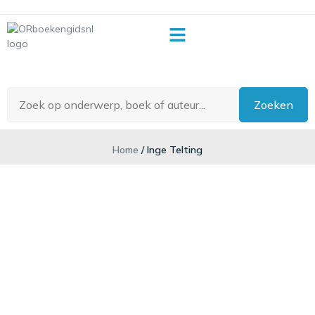
OR-begrippenlijst
Zoeken
Home
/ Inge Telting