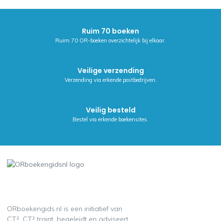
Ruim 70 boeken
Ruim 70 OR-boeken overzichtelijk bij elkaar.
Veilige verzending
Verzending via erkende postbedrijven.
Veilig besteld
Bestel via erkende boekensites.
ORboekengids.nl is een initiatief van
CT². CT² traint, begeleidt en adviseert