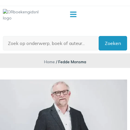
OR-begrippenlijst
Zoeken
Home
/ Fedde Monsma