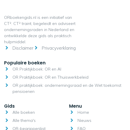
ORboekengids.nl is een initiatief van
CT². CT² traint, begeleidt en adviseert
ondernemingsraden in Nederland en
ontwikkelde deze gids als praktisch
hulpmiddel.
Disclaimer
Privacyverklaring
Populaire boeken
OR Praktijkboek: OR en AI
OR Praktijkboek: OR en Thuiswerkbeleid
OR praktijkboek: ondernemingsraad en de Wet toekomst
pensioenen
Gids
Menu
Alle boeken
Home
Alle thema's
Nieuws
OR-begrippenlijst
FAQ