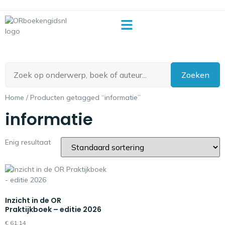
OR-begrippenlijst
Zoeken
Home
/ Producten getagged “informatie”
informatie
Enig resultaat
Inzicht in de OR
Praktijkboek – editie 2026
€
61,14