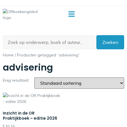
OR-begrippenlijst
Zoeken
Home
/ Producten getagged “advisering”
advisering
Enig resultaat
Inzicht in de OR
Praktijkboek – editie 2026
€
61,14