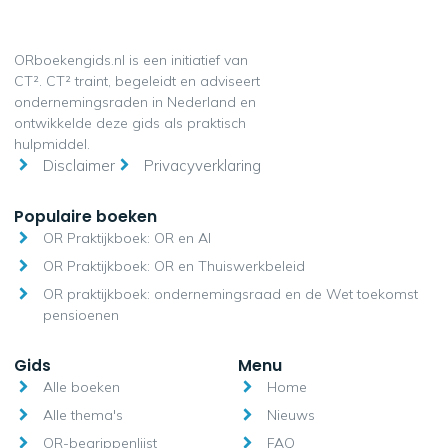
ORboekengids.nl is een initiatief van
CT². CT² traint, begeleidt en adviseert
ondernemingsraden in Nederland en
ontwikkelde deze gids als praktisch
hulpmiddel.
Disclaimer
Privacyverklaring
Populaire boeken
OR Praktijkboek: OR en AI
OR Praktijkboek: OR en Thuiswerkbeleid
OR praktijkboek: ondernemingsraad en de Wet toekomst
pensioenen
Gids
Menu
Alle boeken
Home
Alle thema's
Nieuws
OR-begrippenlijst
FAQ