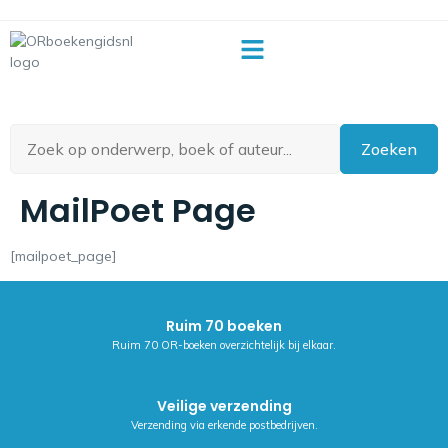
OR-begrippenlijst
Zoeken
MailPoet Page
[mailpoet_page]
Ruim 70 boeken
Ruim 70 OR-boeken overzichtelijk bij elkaar.
Veilige verzending
Verzending via erkende postbedrijven.