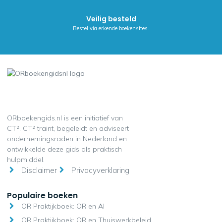
Veilig besteld
Bestel via erkende boekensites.
ORboekengids.nl is een initiatief van
CT². CT² traint, begeleidt en adviseert
ondernemingsraden in Nederland en
ontwikkelde deze gids als praktisch
hulpmiddel.
Disclaimer
Privacyverklaring
Populaire boeken
OR Praktijkboek: OR en AI
OR Praktijkboek: OR en Thuiswerkbeleid