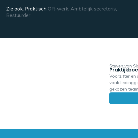
Zie ook: Praktisch
OR-werk
,
Ambtelijk secretaris
,
Bestuurder
Steven van S
Praktijkbo
Voorzitter en
vaak leidingg
gekozen team 
uiteenlopende
Bestuurder en
boek is voor 
en behandelt d
de voorzitter
van de secret
communiceren 