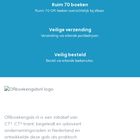
Waarom releva
Ruim 70 boeken
voor OR-en om
Ruim 70 OR-boeken overzichtelijk bij elkaar.
bestuur, rolve
communicatie 
Veilige verzending
Verzending via erkende postbedrijven.
Veilig besteld
Bestel via erkende boekensites.
ORboekengids.nl is een initiatief van
CT². CT² traint, begeleidt en adviseert
ondernemingsraden in Nederland en
ontwikkelde deze gids als praktisch